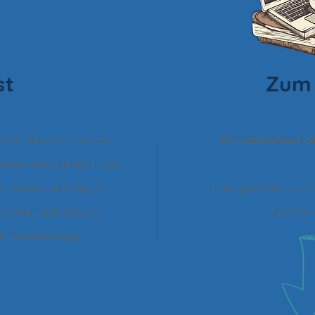
st
Zum 
chen Naomi und ich
Du möchtest di
aden und darüber, wie
h selbst wichtig zu
​Hier geht es zum 
liche Einblicke in
Plattform
nd Lebenswege.