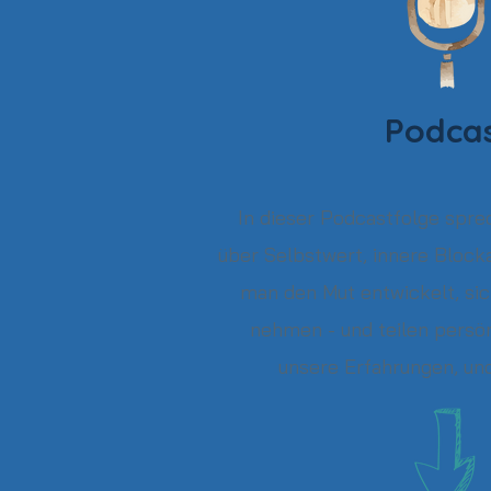
Podca
In dieser Podcastfolge spre
über Selbstwert, innere Block
man den Mut entwickelt, sic
nehmen - und teilen persön
unsere Erfahrungen, u